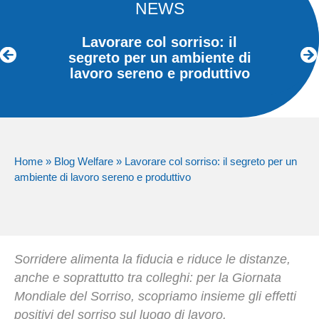
NEWS
Lavorare col sorriso: il
segreto per un ambiente di
lavoro sereno e produttivo
Home
»
Blog Welfare
»
Lavorare col sorriso: il segreto per un
ambiente di lavoro sereno e produttivo
Sorridere alimenta la fiducia e riduce le distanze,
anche e soprattutto tra colleghi: per la Giornata
Mondiale del Sorriso, scopriamo insieme gli effetti
positivi del sorriso sul luogo di lavoro.