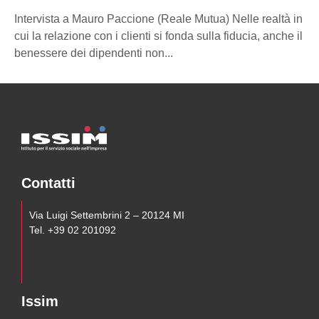
n
Intervista a Mauro Paccione (Reale Mutua) Nelle realtà in
l
cui la relazione con i clienti si fonda sulla fiducia, anche il
benessere dei dipendenti non...
Contatti
Via Luigi Settembrini 2 – 20124 MI
Tel. +39 02 201092
Issim