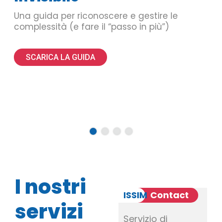
Una guida per riconoscere e gestire le
complessità (e fare il “passo in più”)
SCARICA LA GUIDA
I nostri
ISSIM
in
ISSIM
Contact
servizi
Azienda
Servizio di