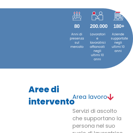
80
200.000
180
+
Anni di
Lavoratori
Aziende
presenza
e
supportate
sul
lavoratrici
negli
mercato
affiancati
ultimi 10
negli
anni
ultimi 10
anni
Aree di
Area lavoro
intervento
Servizi di ascolto
che supportano la
persona nel suo