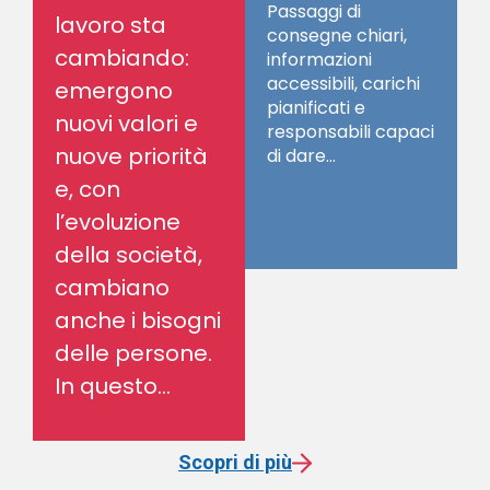
Passaggi di
l
lavoro sta
consegne chiari,
r
cambiando:
informazioni
a
accessibili, carichi
r
emergono
pianificati e
nuovi valori e
responsabili capaci
nuove priorità
di dare...
e, con
l’evoluzione
della società,
cambiano
anche i bisogni
delle persone.
In questo...
Scopri di più