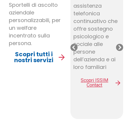
Sportelli di ascolto
assistenza
Sportello
aziendale
telefonica
d’ascolto
personalizzabili, per
continuativo che
settimanale
un welfare
offre sostegno
disponibile
incentrato sulla
psicologico e
direttamente in
persona.
sociale alle
azienda per
persone
supportare la
Scopri tutti i
dell’azienda e ai
nostri servizi
persona nella
loro familiari
gestione di
momenti di
Scopri ISSIM
disagio e di
Contact
situazioni di
malessere
Scopri ISSIM in
azienda