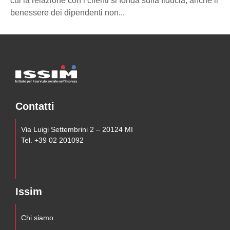
l
cui la relazione con i clienti si fonda sulla fiducia, anche il
benessere dei dipendenti non...
Contatti
Via Luigi Settembrini 2 – 20124 MI
Tel. +39 02 201092
Issim
Chi siamo