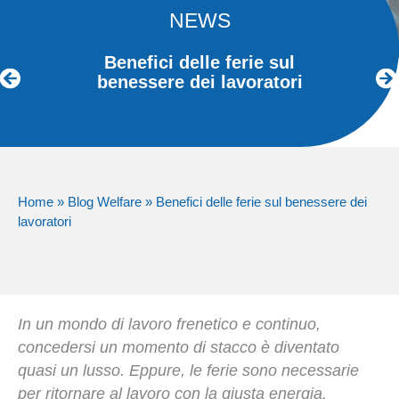
NEWS
Benefici delle ferie sul
benessere dei lavoratori
Home
»
Blog Welfare
»
Benefici delle ferie sul benessere dei
lavoratori
In un mondo di lavoro frenetico e continuo,
concedersi un momento di stacco è diventato
quasi un lusso. Eppure, le ferie sono necessarie
per ritornare al lavoro con la giusta energia.