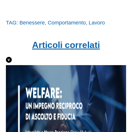
TAG:
Benessere
,
Comportamento
,
Lavoro
Articoli correlati