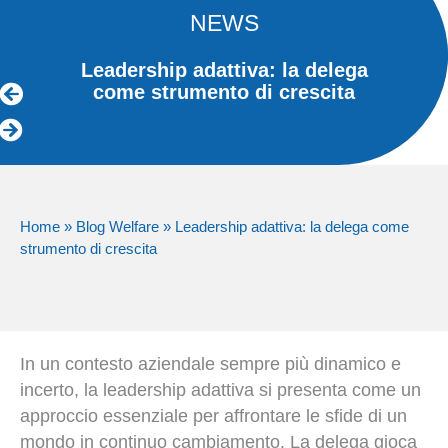
NEWS
Leadership adattiva: la delega
come strumento di crescita
Home
»
Blog Welfare
»
Leadership adattiva: la delega come
strumento di crescita
In un contesto aziendale sempre più dinamico e
incerto, la leadership adattiva si presenta come un
approccio essenziale per affrontare le sfide di un
mondo in continuo cambiamento. La delega gioca