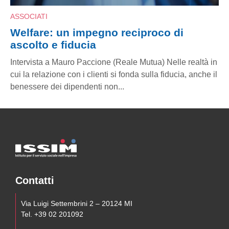
ASSOCIATI
gno reciproco di
Welfare: un impegno
ascolto e fiducia
ne (Reale Mutua) Nelle realtà in
Intervista a Mauro Paccione 
nti si fonda sulla fiducia, anche il
cui la relazione con i clienti 
 non...
benessere dei dipendenti non
Contatti
Via Luigi Settembrini 2 – 20124 MI
Tel. +39 02 201092