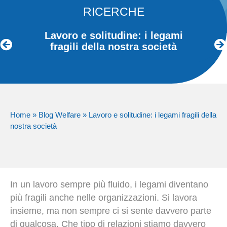
RICERCHE
Lavoro e solitudine: i legami
fragili della nostra società
Home
»
Blog Welfare
»
Lavoro e solitudine: i legami fragili della
nostra società
In un lavoro sempre più fluido, i legami diventano
più fragili anche nelle organizzazioni. Si lavora
insieme, ma non sempre ci si sente davvero parte
di qualcosa. Che tipo di relazioni stiamo davvero