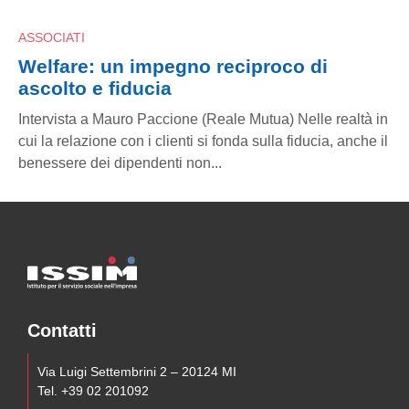
ASSOCIATI
: un impegno reciproco di
Welfare: 
 e fiducia
ascolto e 
 a Mauro Paccione (Reale Mutua) Nelle realtà in
Intervista a M
ione con i clienti si fonda sulla fiducia, anche il
cui la relazione
dei dipendenti non...
benessere dei 
Contatti
Via Luigi Settembrini 2 – 20124 MI
Tel. +39 02 201092