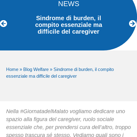
NEWS
Sindrome di burden, il
compito essenziale ma
difficile del caregiver
Home
»
Blog Welfare
»
Sindrome di burden, il compito
essenziale ma difficile del caregiver
Nella #GiornatadelMalato vogliamo dedicare uno
spazio alla figura del caregiver, ruolo sociale
essenziale che, per prendersi cura dell’altro, troppo
spesso trascura sé stesso. Vediamo quali sono i