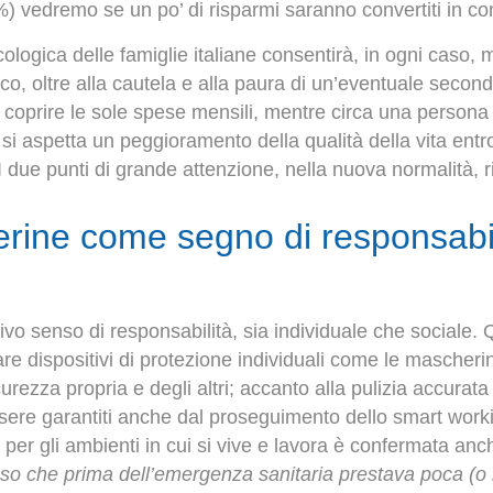
%) vedremo se un po’ di risparmi saranno convertiti in c
logica delle famiglie italiane consentirà, in ogni caso, 
co, oltre alla cautela e alla paura di un’eventuale secon
 a coprire le sole spese mensili, mentre circa una persona 
 si aspetta un peggioramento della qualità della vita entr
I due punti di grande attenzione, nella nuova normalità, 
rine come segno di responsabil
ativo senso di responsabilità, sia individuale che sociale. 
are dispositivi di protezione individuali come le mascheri
urezza propria e degli altri; accanto alla pulizia accurata 
ssere garantiti anche dal proseguimento dello smart wor
 per gli ambienti in cui si vive e lavora è confermata anc
 che prima dell’emergenza sanitaria prestava poca (o n