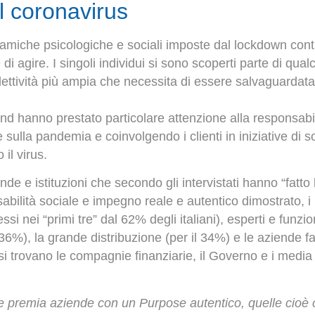
 coronavirus
inamiche psicologiche e sociali imposte dal lockdown con
i agire. I singoli individui si sono scoperti parte di qual
lettività più ampia che necessita di essere salvaguarda
d hanno prestato particolare attenzione alla responsabilit
e sulla pandemia e coinvolgendo i clienti in iniziative di
il virus.
iende e istituzioni che secondo gli intervistati hanno “fatto
bilità sociale e impegno reale e autentico dimostrato, i mi
si nei “primi tre” dal 62% degli italiani), esperti e funzio
l 36%), la grande distribuzione (per il 34%) e le aziende 
a si trovano le compagnie finanziarie, il Governo e i medi
ce e premia aziende con un Purpose autentico, quelle cioè 