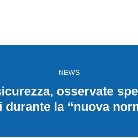
NEWS
sicurezza, osservate spec
ni durante la “nuova nor