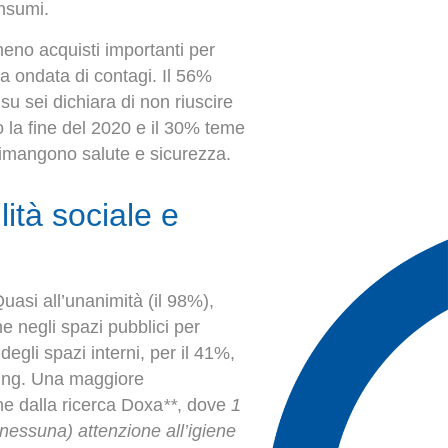
onsumi.
meno acquisti importanti per
da ondata di contagi. Il 56%
su sei dichiara di non riuscire
o la fine del 2020 e il 30% teme
rimangono salute e sicurezza.
ità sociale e
Quasi all’unanimità (il 98%),
ne negli spazi pubblici per
degli spazi interni, per il 41%,
king. Una maggiore
he dalla ricerca Doxa
**
, dove
1
essuna) attenzione all’igiene