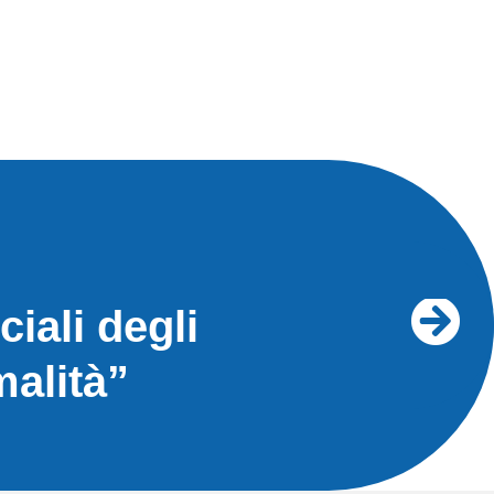
iali degli
malità”