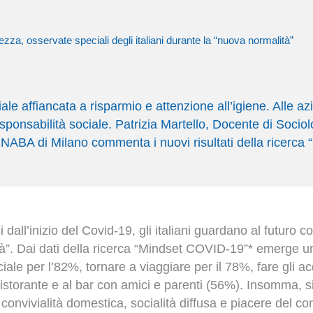
ezza, osservate speciali degli italiani durante la “nuova normalità”
ciale affiancata a risparmio e attenzione all’igiene. Alle a
responsabilità sociale. Patrizia Martello, Docente di Socio
NABA di Milano commenta i nuovi risultati della ricerc
dall’inizio del Covid-19, gli italiani guardano al futuro 
à”. Dai dati della ricerca “Mindset COVID-19”* emerge un
ale per l’82%, tornare a viaggiare per il 78%, fare gli acq
istorante e al bar con amici e parenti (56%). Insomma, s
di convivialità domestica, socialità diffusa e piacere del c