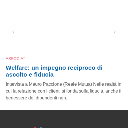
IATI
ASSOCIAT
are: un impegno reciproco di
Welfar
lto e fiducia
ascolto
ista a Mauro Paccione (Reale Mutua) Nelle realtà in
Intervista
relazione con i clienti si fonda sulla fiducia, anche il
cui la rela
ere dei dipendenti non...
benessere 